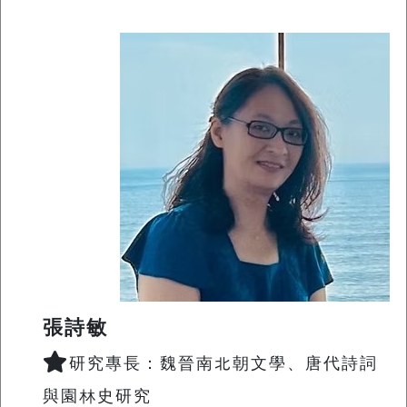
張詩敏
研究專長：魏晉南北朝文學、唐代詩詞
與園林史研究