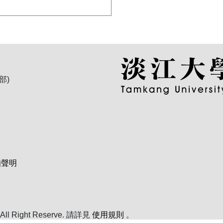
部)
知聲明
ight Reserve. 請詳見
使用規則
。