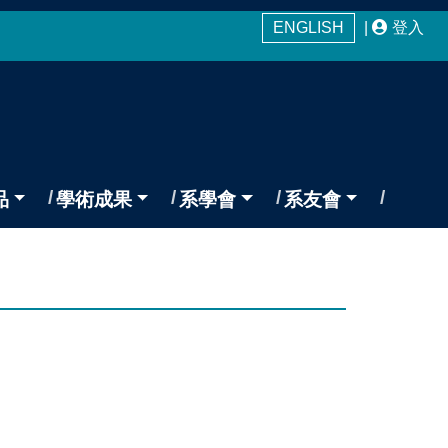
ENGLISH
|
登入
品
學術成果
系學會
系友會