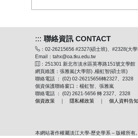
:::
聯絡資訊 CONTACT
：02-26215656 #2327(碩士班)、#2328(大學
Email：tahx@oa.tku.edu.tw
：251301 新北市淡水區英專路151號文學館
網頁維護：張雅嵐(大學部) ,楊虹智(碩士班)
聯絡電話 ： (02) 02-26215656轉2327、2328
個資保護聯絡窗口：楊虹智、張雅嵐
聯絡電話 ： (02) 2621-5656 轉 2327、2328
個資政策
｜
隱私權政策
｜
個人資料告
本網站著作權屬淡江大學-歷史學系 – 版權所有, All R