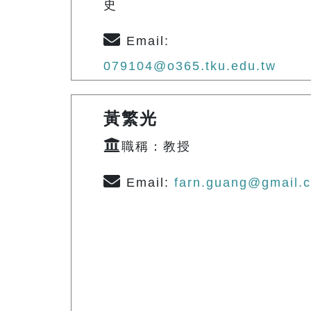
史
Email:
079104@o365.tku.edu.tw
黃繁光
職稱：教授
Email:
farn.guang@gmail.