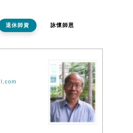
退休師資
詠懷師恩
il.com