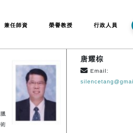
兼任師資
榮譽教授
行政人員
唐耀棕
Email:
silencetang@gma
希臘
藝術