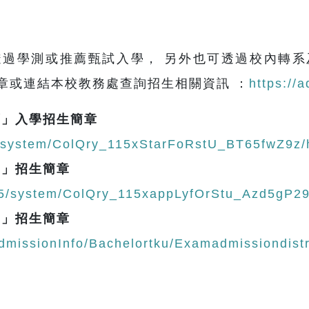
透過學測或推薦甄試入學， 另外也可透過校內轉系
章或連結本校教務處查詢招生相關資訊 ：
https://
薦」入學招生簡章
15/system/ColQry_115xStarFoRstU_BT65fwZ9z
學」招生簡章
115/system/ColQry_115xappLyfOrStu_Azd5gP2
學」招生簡章
AdmissionInfo/Bachelortku/Examadmissiondist