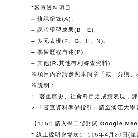
*審查資料項目：
– 修課紀錄(A)、
– 課程學習成果(B、E)、
– 多元表現(F、G、H、N)、
– 學習歷程自述(P)、
– 其他(R.其他有利審查資料)
※項目內容請參照本簡章「貳、分則」乙
※說明：
1. 著重歷史、社會科目之成績表現
2.「審查資料準備指引」請至淡江大學
【115申請入學二階甄試
Google M
* 線上說明會場次1: 115年4月20日(星期