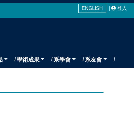
ENGLISH
|
登入
品
學術成果
系學會
系友會