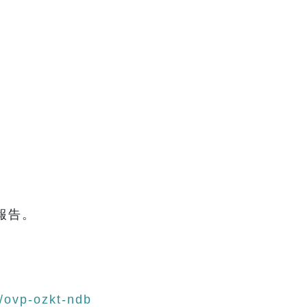
報告。
/ovp-ozkt-ndb