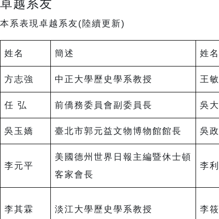
卓越系友
本系表現卓越系友(陸續更新)
姓名
簡述
姓
方志強
中正大學歷史學系教授
王
任 弘
前僑務委員會副委員長
吳
吳玉嬌
臺北市郭元益文物博物館館長
吳
美國德州世界日報主編暨休士頓
李元平
李
客家會長
李其霖
淡江大學歷史學系教授
李