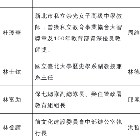
新北市私立崇光女子高級中學教
師，曾獲私立教育事業協會大智
杜瓊華
周
獎章及100年教育部資深優良教
師獎。
國立臺北大學歷史學系副教授兼
林士鉉
林
系主任
保七總隊副總隊長、榮任警政署
林富助
邱
教育組組長
前文化建設委員會中部辦公室執
林登讚
洪
行長