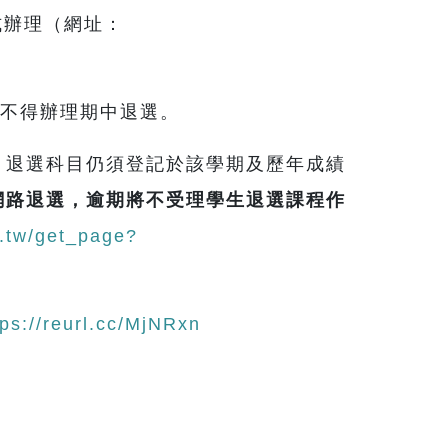
式辦理（網址：
，不得辦理期中退選。
，退選科目仍須登記於該學期及歷年成績
網路退選，逾期將不受理學生退選課程作
u.tw/get_page?
tps://reurl.cc/MjNRxn