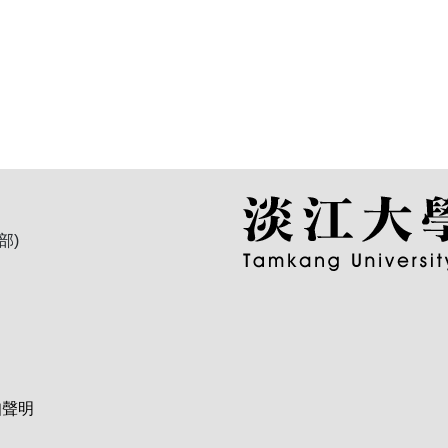
部)
知聲明