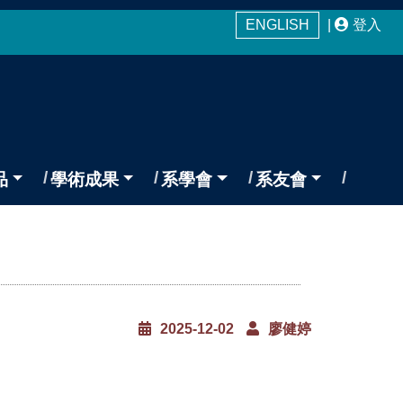
ENGLISH
|
登入
品
學術成果
系學會
系友會
2025-12-02
廖健婷