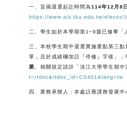
一、旨揭退選起訖時間為
114
年
12
月
8
https://www.ais.tku.edu.tw/elecos/
二、學生如於本學期第1~9週已修畢「
三、本校學生期中退選實施要點第三點
單，且於成績欄加註『停修』字樣」；
業
。相關規定請詳「淡江大學學生期中
t=rtdoc&rtdoc_id=CS401&lang=tw
四、業務承辦人：
本處
註冊課務發展中