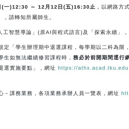
日
(
一
)12:30
～
12
月
12
日
(
五
)16:30
止
，以網路方
），請轉知所屬師生。
人工智慧導論」(原AI與程式語言)及「探索永續」
規定「學生辦理期中退選課程，每學期以二科為限
學生如無法繼續修習課程時，
務必於前開期間
逕行
退選實施要點」，網址
https://athx.acad.tku.ed
心－課務業務
，各項業務承辦人員一覽表，網址
ht