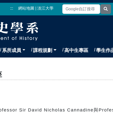
:::
網站地圖
|
淡江大學
系所成員
課程規劃
高中生專區
學生作
座
ir David Nicholas Cannadine與Professo