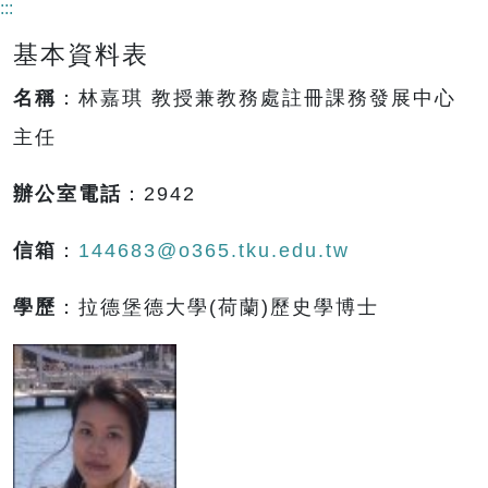
:::
基本資料表
名稱
：林嘉琪 教授兼教務處註冊課務發展中心
主任
辦公室電話
：2942
信箱
：
144683@o365.tku.edu.tw
學歷
：拉德堡德大學(荷蘭)歷史學博士