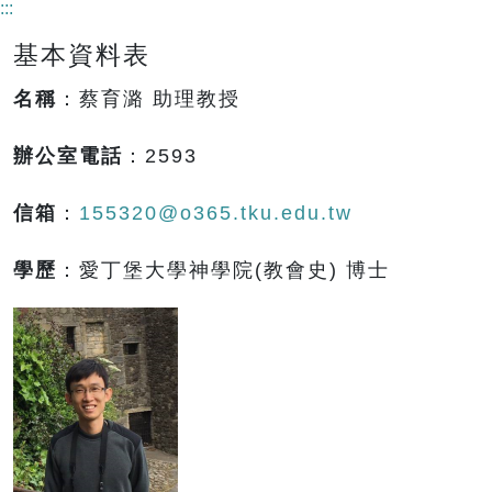
:::
基本資料表
名稱
：蔡育潞 助理教授
辦公室電話
：2593
信箱
：
155320@o365.tku.edu.tw
學歷
：愛丁堡大學神學院(教會史) 博士